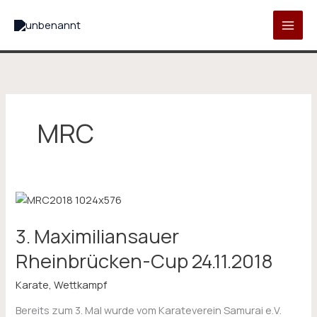
Zum
Inhalt
springen
MRC
3.
Maximiliansauer
3. Maximiliansauer
Rheinbrücken-
Cup
Rheinbrücken-Cup 24.11.2018
24.11.2018
Karate
,
Wettkampf
Bereits zum 3. Mal wurde vom Karateverein Samurai e.V.