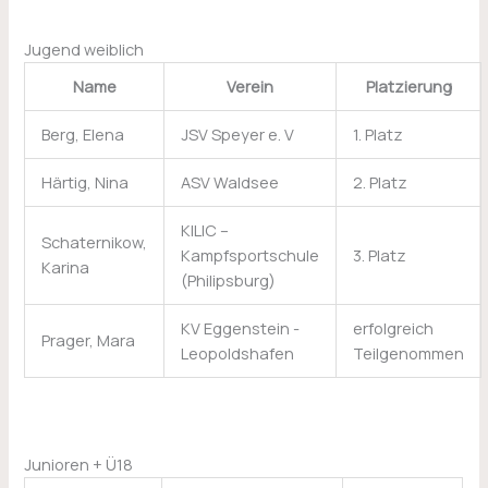
Jugend weiblich
Name
Verein
Platzierung
Berg, Elena
JSV Speyer e. V
1. Platz
Härtig, Nina
ASV Waldsee
2. Platz
KILIC –
Schaternikow,
Kampfsportschule
3. Platz
Karina
(Philipsburg)
KV Eggenstein -
erfolgreich
Prager, Mara
Leopoldshafen
Teilgenommen
Junioren + Ü18