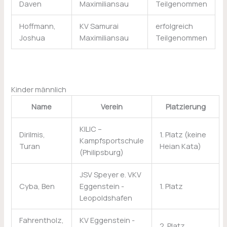
Daven
Maximiliansau
Teilgenommen
Hoffmann,
KV Samurai
erfolgreich
Joshua
Maximiliansau
Teilgenommen
Kinder männlich
Name
Verein
Platzierung
KILIC –
Dirilmis,
1. Platz (keine
Kampfsportschule
Turan
Heian Kata)
(Philipsburg)
JSV Speyer e. VKV
Cyba, Ben
Eggenstein -
1. Platz
Leopoldshafen
Fahrentholz,
KV Eggenstein -
2. Platz