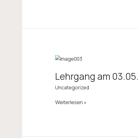
Lehrgang
am
Lehrgang am 03.05.
03.05.2025
mit
Uncategorized
Marcus
Gutzmer
Weiterlesen »
7.
DAN