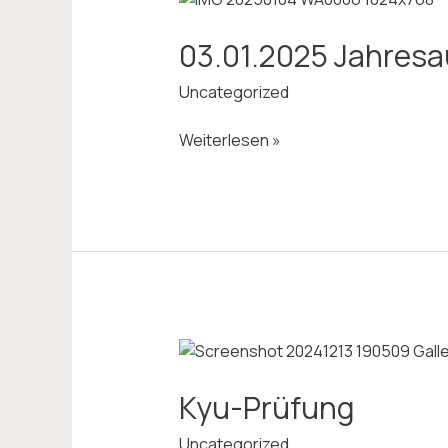
Jahresauftakt-
03.01.2025 Jahresa
Training
mit
Uncategorized
Freunden
Weiterlesen »
Kyu-
Prüfung
Kyu-Prüfung
Uncategorized