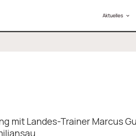
Aktuelles
g mit Landes-Trainer Marcus Gu
miliansau