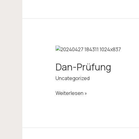
Dan-
Prüfung
Dan-Prüfung
Uncategorized
Weiterlesen »