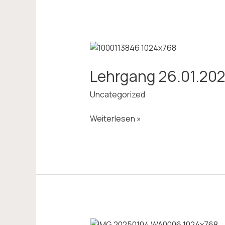
Lehrgang
26.01.2025
Lehrgang 26.01.20
Uncategorized
Weiterlesen »
03.01.2025