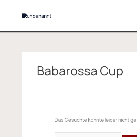
Zum
Suchen
Inhalt
nach:
springen
Babarossa Cup
Das Gesuchte konnte leider nicht gefu