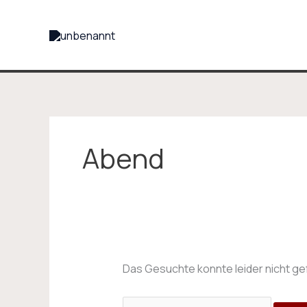
Zum
Suchen
Inhalt
nach:
springen
Abend
Das Gesuchte konnte leider nicht gefu