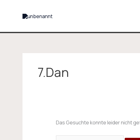
Zum
Suchen
Inhalt
nach:
springen
7.Dan
Das Gesuchte konnte leider nicht gefu